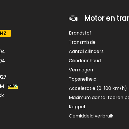
Motor en tra
Brandstof
HZ
Transmissie
Aantal cilinders
04
Cilinderinhoud
04
Vermogen
027
Topsnelheid
KM
Acceleratie (0-100 km/h)
ck
Maximum aantal toeren p
Koppel
Gemiddeld verbruik