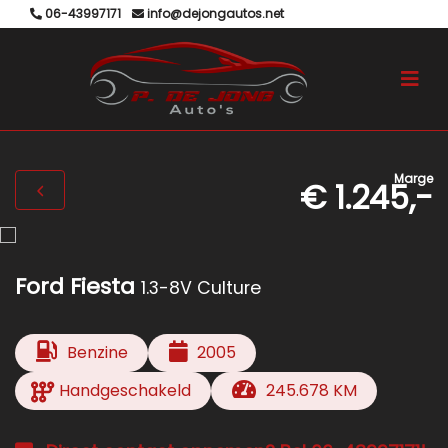
06-43997171
info@dejongautos.net
Marge
€ 1.245,-
Ford Fiesta
1.3-8V Culture
Benzine
2005
Handgeschakeld
245.678 KM