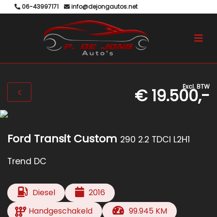
06-43997171
info@dejongautos.net
Excl. BTW
€ 19.500,-
Ford Transit Custom
290 2.2 TDCI L2H1
Trend DC
Diesel
2016
Handgeschakeld
99.945 KM