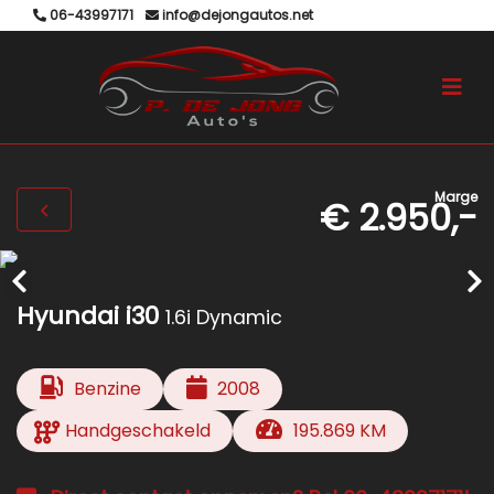
06-43997171
info@dejongautos.net
Marge
€ 2.950,-
Hyundai i30
1.6i Dynamic
Benzine
2008
Handgeschakeld
195.869 KM