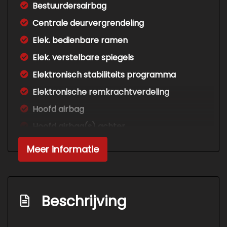
Bestuurdersairbag
Centrale deurvergrendeling
Elek. bedienbare ramen
Elek. verstelbare spiegels
Elektronisch stabiliteits programma
Elektronische remkrachtverdeling
Hoofd airbag
Hoofd airbag(s) achter
Hoofd airbag(s) voor
Meer informatie
Lendesteun
Lendesteunen
Mistlampen
Beschrijving
Passagiersairbag