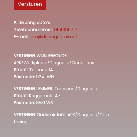
Versturen
P. de Jong auto’s
Telefoonnummer:
0643997171
E-mail:
info@dejongautos.net
VESTIGING WIJNJEWOUDE:
APK/Werkplaats/Diagnose/Occasions
Straat:
Tolleane 14
Postcode:
9241 WH
VESTIGING LEMMER:
Transport/Diagnose
Straat:
Roggemole 47
Postcode:
8531 WB
VESTIGING Oudemirdum:
APK/Diagnose/Chip
tuning